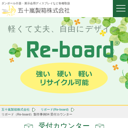
ダンボール什器・展示会用ディスプレイなど各種取扱
togg
navi
軽くて丈夫、自由にデザイン
五十嵐製箱株式会社
リボード(Re-board)
リボード（Re-board）製作事例04 受付カウンター
受付カウンター