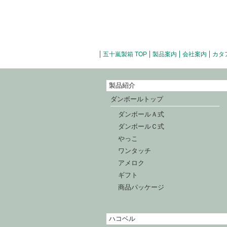
五十嵐製箱 TOP
製品案内
会社案内
カタ
製品紹介
ダンボールトップ
ダンボールＡ式
ダンボールＣ式
やっこ
ワンタッチ
アメロク
ギフト
商品パッケージ
ハコベル