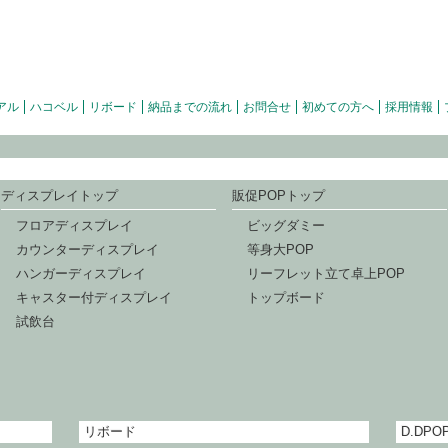
アル
ハコベル
リボード
納品までの流れ
お問合せ
初めての方へ
採用情報
ディスプレイトップ
販促POPトップ
フロアディスプレイ
ビッグダミー
カウンターディスプレイ
等身大POP
ハンガーディスプレイ
リーフレット立て卓上POP
キャスター付ディスプレイ
トップボード
試飲台
リボード
D.DPO