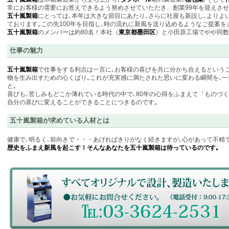
常にお客様の需要にお答えできるよう努めさせていただき、創業99年を迎えさせ
五十嵐製箱
にとっては､本年は大きな節目にあたり､さらに社屋も新設し､よりよ
ております｡この先100年を目指し､時の流れに新風を送り込めるようなご提案を
五十嵐製箱
のメンバーは約80名！本社（
東京都墨田区
）と小田原工場でやや同数
仕事の魅力
五十嵐製箱
で仕事をする利点は一言に､お客様の喜びを共に分かち合えるという
物を生み出すための心くばり｡これが充実感に満たされた思いに変わる瞬間を､一
と｡
喜びも､苦しみもどこか薄れている時代の中で､80年の心得をふまえて「ものづ
自分の喜びに変えることができることにつきるのです｡
五十嵐製箱が求めている人材とは
健康で､明るく､前向きで・・・あげればきりがなく続きますが､心があって不精
歴史をふまえ新風を起こす！そんなあなたを五十嵐製箱は待っているのです｡