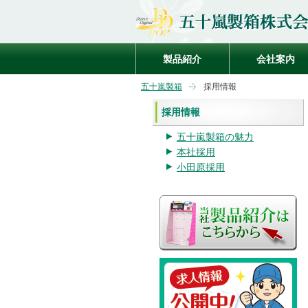
製品紹介
会社案内
五十嵐製箱
採用情報
採用情報
五十嵐製箱の魅力
本社採用
小田原採用