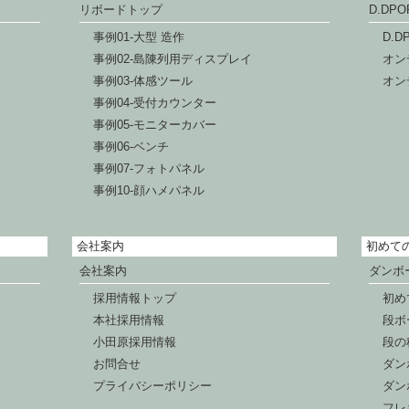
リボードトップ
D.DP
事例01-大型 造作
D.
事例02-島陳列用ディスプレイ
オン
事例03-体感ツール
オン
事例04-受付カウンター
事例05-モニターカバー
事例06-ベンチ
事例07-フォトパネル
事例10-顔ハメパネル
会社案内
初めて
会社案内
ダンボ
採用情報トップ
初め
本社採用情報
段ボ
小田原採用情報
段の
お問合せ
ダン
プライバシーポリシー
ダン
フレ