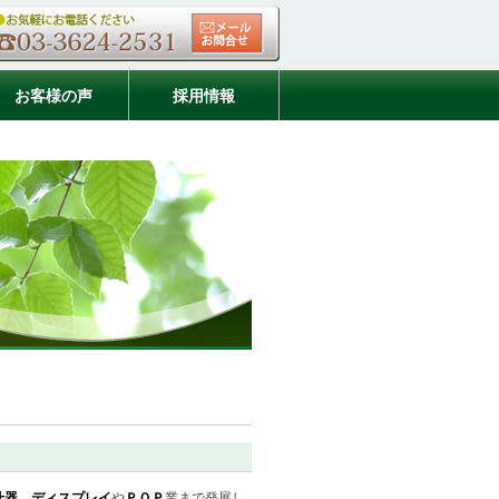
お客様の声
採用情報
什器
、
ディスプレイ
や
ＰＯＰ
業まで発展し､