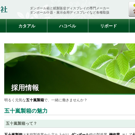
ダンボール箱と紙製販促ディスプレイの専門メーカー
ダンボール什器・展示会用ディスプレイなど各種取扱
カタアル
ハコベル
リボード
採用情報
明るく元気な
五十嵐製箱
で、一緒に働きませんか？
五十嵐製箱の魅力
五十嵐製箱って？
五十嵐製箱
は木箱製造業から立ち上がり､
ダンボール
箱の製造業､
梱包業
､そして