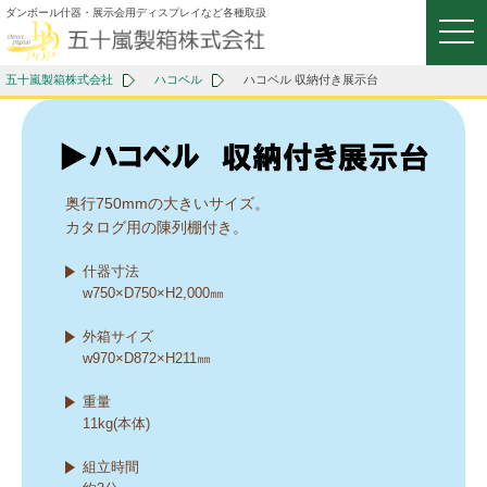
ダンボール什器・展示会用ディスプレイなど各種取扱
togg
navi
五十嵐製箱株式会社
ハコベル
ハコベル 収納付き展示台
奥行750mmの大きいサイズ。
カタログ用の陳列棚付き。
什器寸法
w750×D750×H2,000㎜
外箱サイズ
w970×D872×H211㎜
重量
11kg(本体)
組立時間