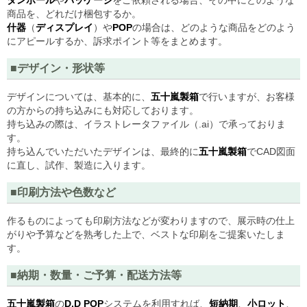
ダンボール
や
パッケージ
をご依頼される場合、その中にどのような
商品を、どれだけ梱包するか。
什器
（
ディスプレイ
）や
POP
の場合は、どのような商品をどのよう
にアピールするか、訴求ポイント等をまとめます。
■デザイン・形状等
デザインについては、基本的に、
五十嵐製箱
で行いますが、お客様
の方からの持ち込みにも対応しております。
持ち込みの際は、イラストレータファイル（.ai）で承っておりま
す。
持ち込んでいただいたデザインは、最終的に
五十嵐製箱
でCAD図面
に直し、試作、製造に入ります。
■印刷方法や色数など
作るものによっても印刷方法などが変わりますので、展示時の仕上
がりや予算などを熟考した上で、ベストな印刷をご提案いたしま
す。
■納期・数量・ご予算・配送方法等
五十嵐製箱
の
D.D POP
システムを利用すれば、
短納期
、
小ロット
、