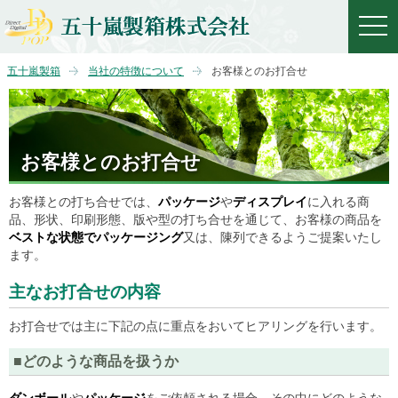
togg
navi
五十嵐製箱
当社の特徴について
お客様とのお打合せ
お客様とのお打合せ
お客様との打ち合せでは、
パッケージ
や
ディスプレイ
に入れる商
品、形状、印刷形態、版や型の打ち合せを通じて、お客様の商品を
ベストな状態でパッケージング
又は、陳列できるようご提案いたし
ます。
主なお打合せの内容
お打合せでは主に下記の点に重点をおいてヒアリングを行います。
■どのような商品を扱うか