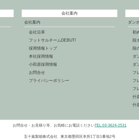
会社案内
会社案内
ダン
会社沿革
初
フットサルチームDEBUT!
段
採用情報トップ
段
本社採用情報
ダ
小田原採用情報
ダ
お問合せ
フ
プライバシーポリシー
フ
フ
什
什
お問合せ・お見積り等、お気軽にお電話ください
TEL:03-3624-2531
五十嵐製箱株式会社
東京都墨田区本所1丁目1番地2号