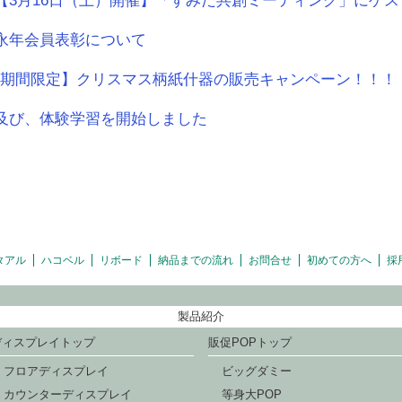
]【3月16日（土）開催】「すみだ共創ミーティング」にゲ
永年会員表彰について
]【期間限定】クリスマス柄紙什器の販売キャンペーン！！！
及び、体験学習を開始しました
タアル
ハコベル
リボード
納品までの流れ
お問合せ
初めての方へ
採
製品紹介
ディスプレイトップ
販促POPトップ
フロアディスプレイ
ビッグダミー
カウンターディスプレイ
等身大POP