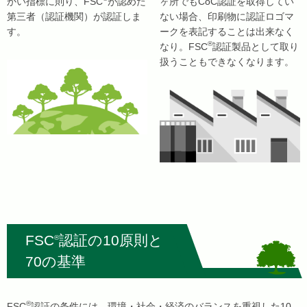
かい指標に則り、FSC
が認めた
ヶ所でもCoC認証を取得してい
第三者（認証機関）が認証しま
ない場合、印刷物に認証ロゴマ
す。
ークを表記することは出来なく
®
なり。FSC
認証製品として取り
扱うこともできなくなります。
FSC
認証の10原則と
®
70の基準
®
FSC
認証の条件には、環境・社会・経済のバランスを重視した10