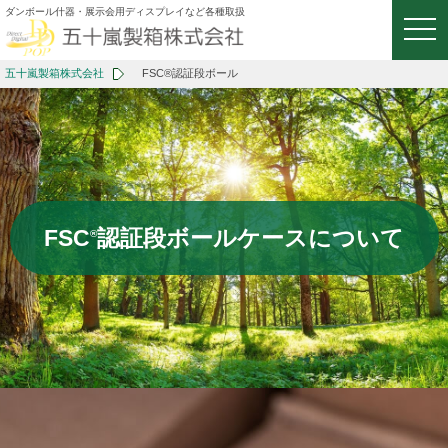
ダンボール什器・展示会用ディスプレイなど各種取扱
togg
navi
五十嵐製箱株式会社
FSC®認証段ボール
FSC
認証段ボールケースについて
®