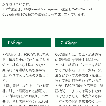
少を続けています。
®
FSC
認証は、FM(Forest Management)認証とCoC(Chain of
Custody)認証の2種類の認証によって成り立っています。
FM認証
CoC認証
®
FM認証とは、FSC
の理念であ
CoC認証とは、加工・流通過程
る「環境保全の点から見ても適
の管理認証を意味する認証のこ
切で、社会的な利益にかない、
とです。認証ロゴマークを表記
経済的にも継続可能な森林管
するには製造、加工、貿易、流
理」を具体化したものを指しま
通などすべての事業者（流通工
す。
程）で認証材を使われているこ
®
適切な管理、経営をしている森
とが、FSC
が認めた第三者（認
林に対して適応される認証で、
証機関）によって確認されなけ
®
FSC
森林認証の10原則、70の
ればなりません。小売業者を除
基準、そして約200にも及ぶ細
くすべての関係事業者のうち一
®