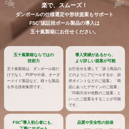
楽で、スムーズ！
ダンボールの仕様選定や形状提案もサポート
®
FSC
認証段ボール製品の導入は
五十嵐製箱にお任せください。
五十嵐製箱ならではの
導入実績があるから、
技術力
より詳しい提案が可能
五十嵐製箱は、ダンボール箱だ
お打合せを通して「扱う商品の
けでなく、POPや什器、オーダ
どのようにアピールするか、訴
ーメイド製品など、様々な製品
求ポイントなどのご提案」「商
を作る技術集団です。
品にあったデザインのご提案」
「印刷方法や色数のご提案」と
いったご提案をすることが可能
です。
®
FSC
導入初心者にも、
品質や安全性の担保
丁寧にサポート