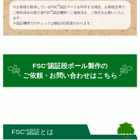
®
※お客様が取得しているFSC
認証マークを印字する場合、お客様主導で
®
ご契約済みの第三者FSC
認証機関へご連絡頂き、ご指示をお願いいたし
ます。
※認証機関でのチェックは概ね3日程度かかります。
FSC
認証段ボール製作の
®
ご依頼・お問い合わせはこちら
FSC
認証とは
®