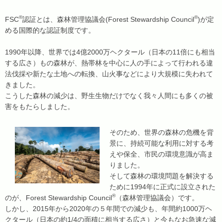
®
®
FSC
認証とは、森林管理協議会(Forest Stewardship Council
)が定
める国際的な認証制度です。
1990年以降、世界では4億2000万ヘクタール（日本の11倍にも相当
する広さ）もの森林が、熱帯林を中心に人の手によって行われる違
法伐採や新たな土地への転換、山火事などにより大規模に失われて
きました。
こうした森林の減少は、野生生物だけでなく我々人間にも多くの被
害をもたらしました。
そのため、世界の森林の危機を背
景に、持続可能な利用に対する考
えや保全、市民の環境意識が高ま
りました。
そして森林の環境問題を解決する
ために1994年に正式に設立された
®
のが、Forest Stewardship Council
（森林管理協議会）です。
しかし、2015年から2020年の５年間での減少も、年間約1000万ヘ
クタール（日本の約1/4の面積に相当する広さ）と今もなお急速な減