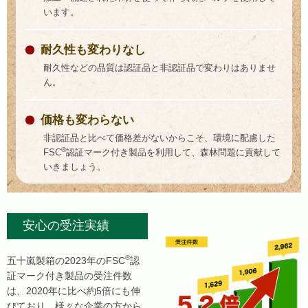
います。
耐久性も変わりなし
耐久性などの品質は認証品と非認証品で変わりはありませ
ん。
価格も変わらない
非認証品と比べて価格差がないからこそ、環境に配慮した
®
FSC
認証マーク付き製品を利用して、森林問題に貢献して
いきましょう。
安心の受注実績
®
五十嵐製箱の2023年のFSC
認
証マーク付き製品の受注件数
は、2020年に比べ約5倍にも伸
びており、様々な企業の方から